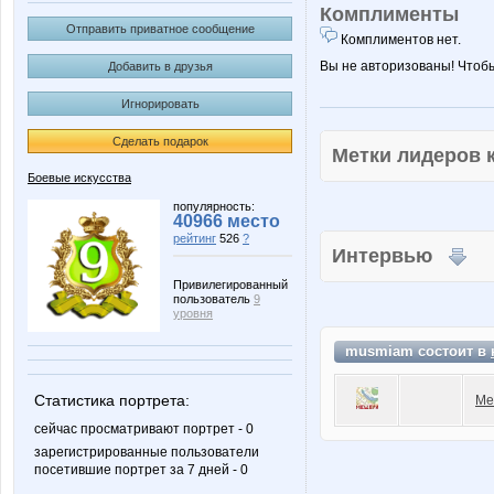
Комплименты
Отправить приватное сообщение
Комплиментов нет.
Вы не авторизованы! Чтоб
Добавить в друзья
Игнорировать
Сделать подарок
Метки лидеров
Боевые искусства
популярность:
40966 место
рейтинг
526
?
Интервью
Привилегированный
пользователь
9
уровня
musmiam состоит в
Статистика портрета:
Ме
сейчас просматривают портрет - 0
зарегистрированные пользователи
посетившие портрет за 7 дней - 0